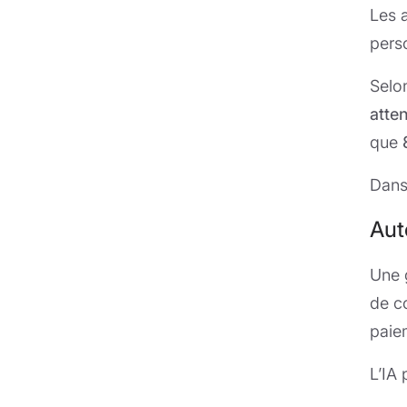
Les 
pers
Selo
atte
que
Dans
Aut
Une 
de c
paie
L’IA