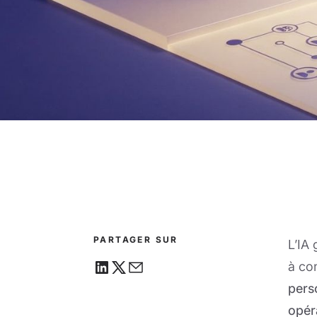
PARTAGER SUR
L’IA
à co
pers
opér