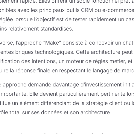
iement rapide. Elles offrent un socle fonctionnel prêt 
onibles avec les principaux outils CRM ou e-commerce
ilégiée lorsque l’objectif est de tester rapidement un c
ins relativement standardisés.
inverse, l’approche “Make” consiste à concevoir un ch
érentes briques technologiques. Cette architecture peu
sification des intentions, un moteur de règles métier, 
uire la réponse finale en respectant le langage de mar
e approche demande davantage d’investissement initial 
importante. Elle devient particulièrement pertinente lo
itue un élément différenciant de la stratégie client ou 
ôle total sur ses données et son architecture.