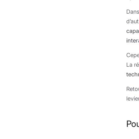
Dans 
d’au
capa
inte
Cepe
La r
tech
Reto
levi
Pou