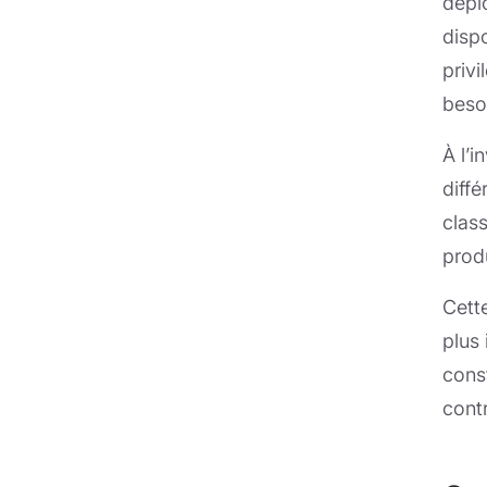
déplo
disp
priv
beso
À l’
diff
clas
prod
Cett
plus 
const
contr