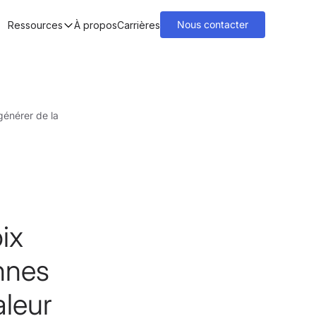
Nous contacter
Ressources
À propos
Carrières
générer de la
ix
onnes
aleur