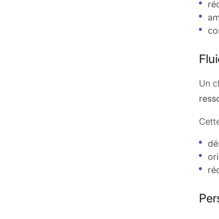
ré
am
co
Flui
Un c
ress
Cett
dé
or
ré
Per