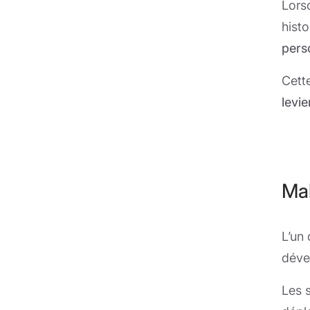
Lors
histo
pers
Cett
levie
Mak
L’un
déve
Les 