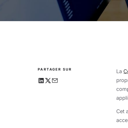
PARTAGER SUR
La
C
prop
comp
appli
Cet 
acce