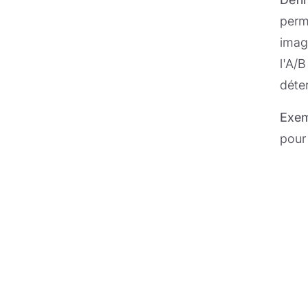
perm
imag
l'A/B
déte
Exem
pour 