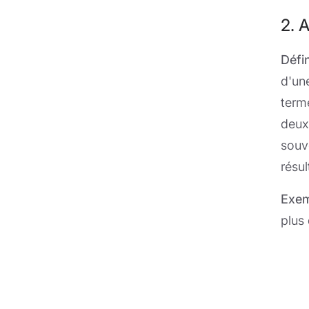
2. 
Défin
d'un
term
deux
souv
résul
Exem
plus