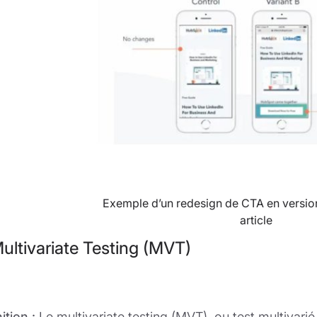
Exemple d’un redesign de CTA en version
article
Multivariate Testing (MVT)
ition :
Le multivariate testing (MVT), ou test multivari