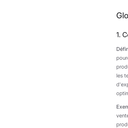
Glo
1. 
Défin
pour
produ
les t
d'ex
opti
Exem
vent
prod