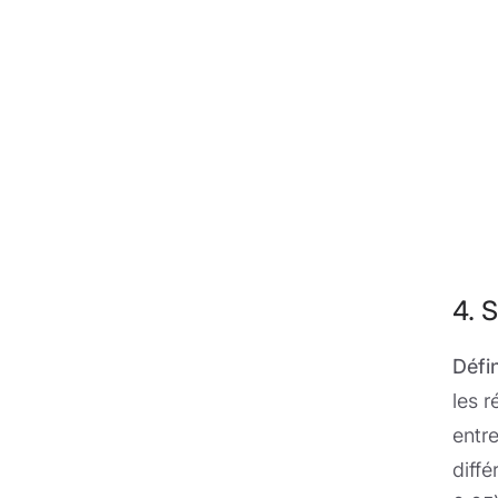
4. S
Défin
les r
entre
diff