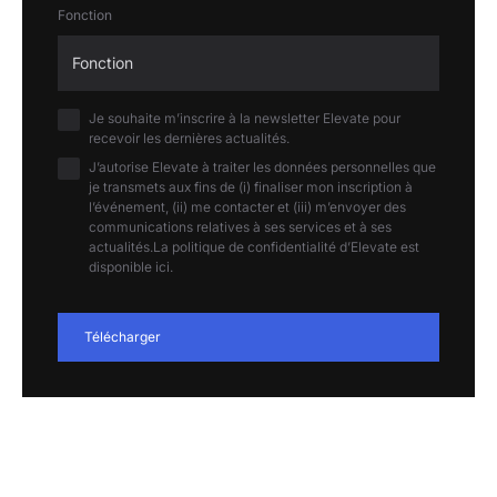
Fonction
Je souhaite m’inscrire à la newsletter Elevate pour
recevoir les dernières actualités.
J’autorise Elevate à traiter les données personnelles que
je transmets aux fins de (i) finaliser mon inscription à
l’événement, (ii) me contacter et (iii) m’envoyer des
communications relatives à ses services et à ses
actualités.La politique de confidentialité d’Elevate est
disponible ici.